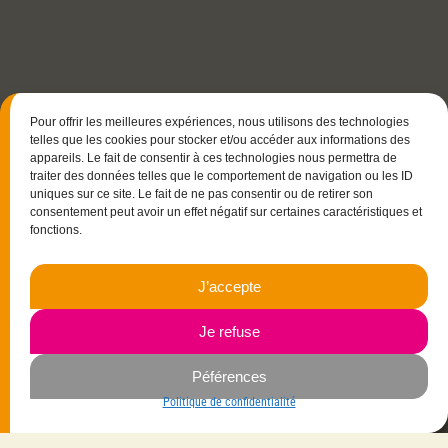
Pour offrir les meilleures expériences, nous utilisons des technologies
telles que les cookies pour stocker et/ou accéder aux informations des
appareils. Le fait de consentir à ces technologies nous permettra de
traiter des données telles que le comportement de navigation ou les ID
uniques sur ce site. Le fait de ne pas consentir ou de retirer son
consentement peut avoir un effet négatif sur certaines caractéristiques et
fonctions.
15 rue Christophe Colomb
J’accepte
33700 Mérignac
06.23.87.03.35
Je refuse
Péférences
Navigation
Politique de confidentialité
Savoir-faire
Mes créations
La créatrice
Vêtements