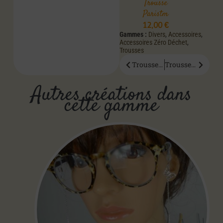
Trousse
Paristm
12,00
€
Gammes :
Divers
,
Accessoires
,
Accessoires Zéro Déchet
,
Trousses
Trousse Marocotg
Trousse Instrutg
Autres créations dans
cette gamme