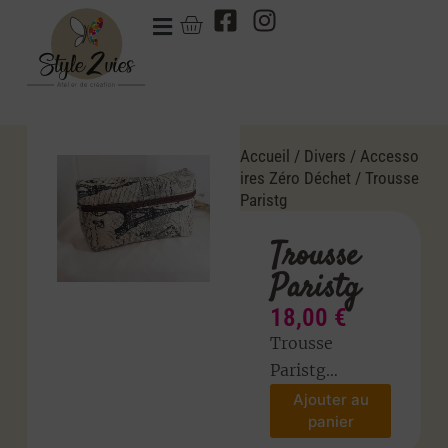
Accueil
/
Divers
/
Accesso
ires Zéro Déchet
/ Trousse
Paristg
Trousse
Paristg
18,00
€
Trousse
Paristg…
Ajouter au
panier