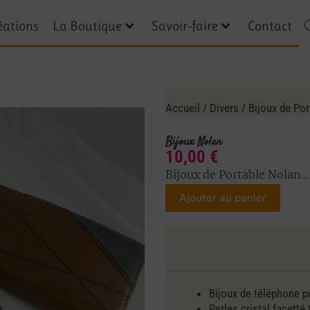
éations
La Boutique
Savoir-faire
Contact
Accueil
/
Divers
/
Bijoux de Por
Bijoux Nolan
10,00
€
Bijoux de Portable Nolan…
Ajouter au panier
Bijoux de téléphone p
Perles cristal facetté 