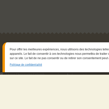
Navigation
Pour offrir les meilleures expériences, nous utilisons des technologies tell
appareils. Le fait de consentir à ces technologies nous permettra de trait
Savoir-faire
sur ce site. Le fait de ne pas consentir ou de retirer son consentement peut a
La créatrice
Politique de confidentialité
Les gammes
15 rue Christophe Colomb
Les matières
33700 Mérignac
Contactez-moi
06.23.87.03.35