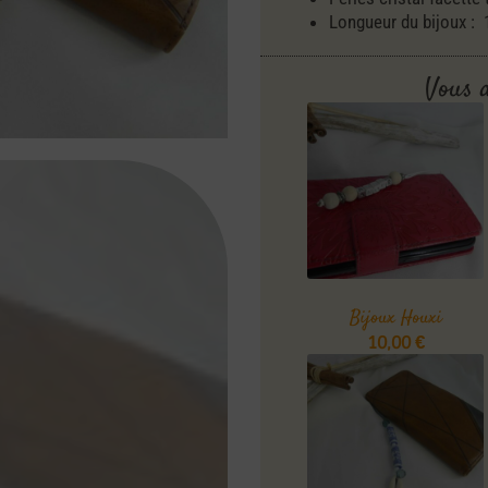
Longueur du bijoux :
Vous 
Bijoux Houxi
10,00
€