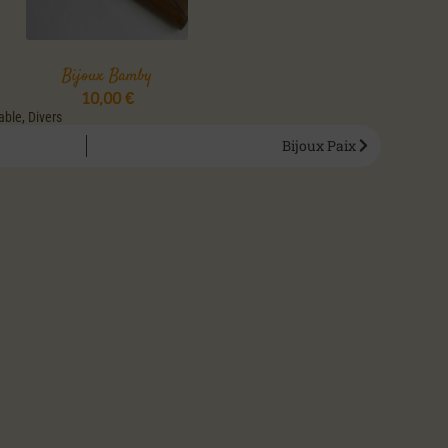
Bijoux Bamby
10,00
€
able
,
Divers
Bijoux Paix