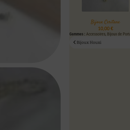
Bijoux Ceritane
10,00
€
Gammes :
Accessoires
,
Bijoux de Port
Bijoux Houxi