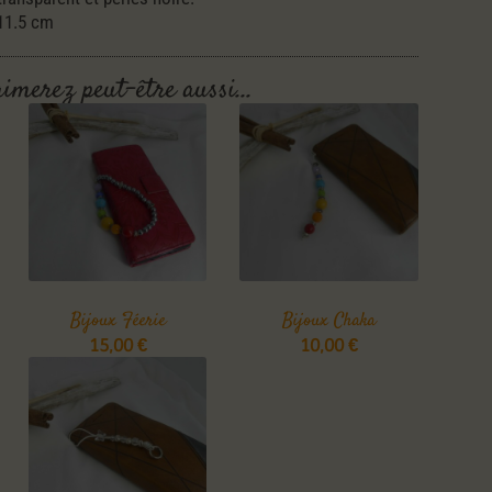
 11.5 cm
aimerez peut-être aussi…
Bijoux Féerie
Bijoux Chaka
15,00
€
10,00
€