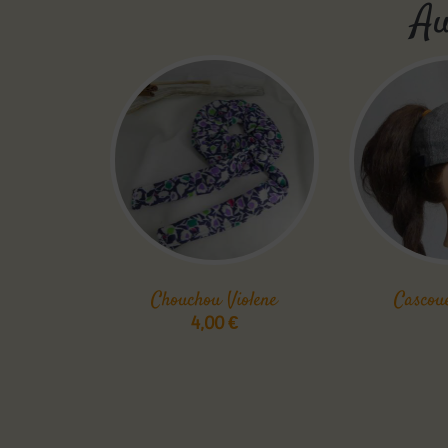
Au
Chouchou Violene
Cascoue
4,00
€