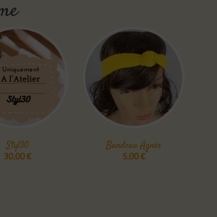
mme
Styl30
Bandeau Agnès
30,00
€
5,00
€