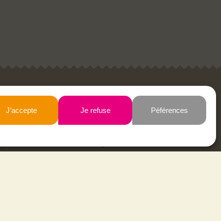
Newsletter
J’accepte
Je refuse
Péférences
J’accepte que mon e-mail soit utilisé pour
recevoir la newsletter Styles2Vies.
Je m'inscris