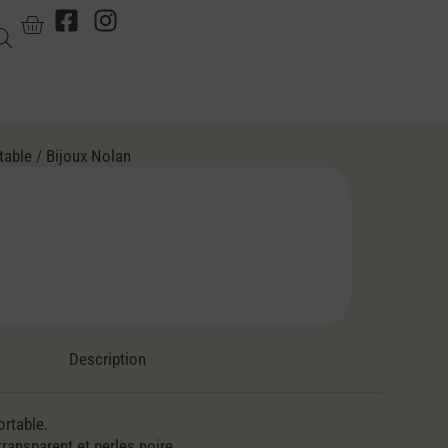
table
/ Bijoux Nolan
Description
ortable.
transparent et perles noire.