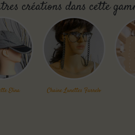
tres créations dans cette ga
tte Elina
Chaine Lunettes Farrelo