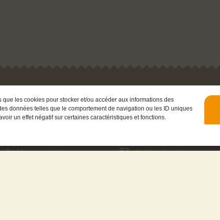
Livraison avec
es que les cookies pour stocker et/ou accéder aux informations des
er des données telles que le comportement de navigation ou les ID uniques
Mes créations
voir un effet négatif sur certaines caractéristiques et fonctions.
Vêtements
Suivez-moi
Bijoux
Maroquinerie
Sur Facebook
Accessoires
Sur Instagram