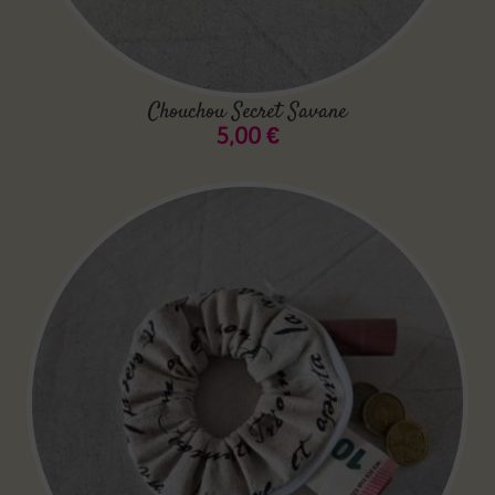
Chouchou Secret Savane
5,00
€