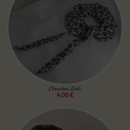
Chouchou Girli
4,00
€