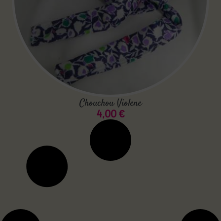
Chouchou Violene
4,00
€