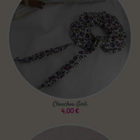
Chouchou Girli
4,00
€