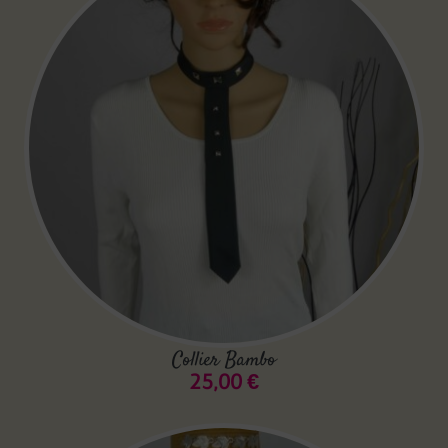
Collier Bambo
25,00
€