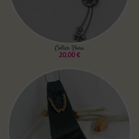
Collier Flora
20,00
€