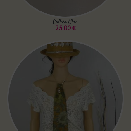
Collier Clan
25,00
€