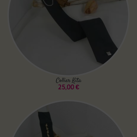
Collier Kita
25,00
€