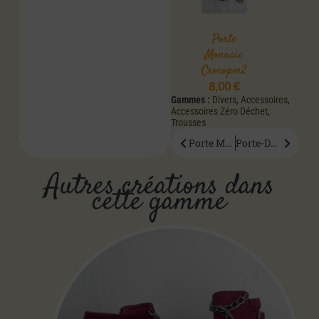
Porte
Monnaie
Crocopm2
8,00
€
Gammes :
Divers
,
Accessoires
,
Accessoires Zéro Déchet
,
Trousses
Porte Monnaie Lilipm
Porte-Documents Instrupd
Autres créations dans
cette gamme