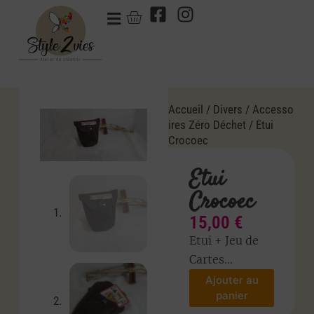
Accueil
/
Divers
/
Accesso
ires Zéro Déchet
/ Etui
Crocoec
Etui
Crocoec
15,00
€
Etui + Jeu de
Cartes…
Ajouter au
panier