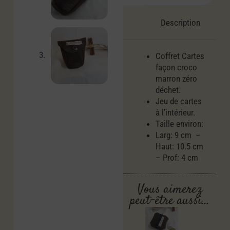
Description
Coffret Cartes
façon croco
marron zéro
déchet.
Jeu de cartes
à l’intérieur.
Taille environ:
Larg: 9 cm –
Haut: 10.5 cm
– Prof: 4 cm
Vous aimerez
peut-être aussi…