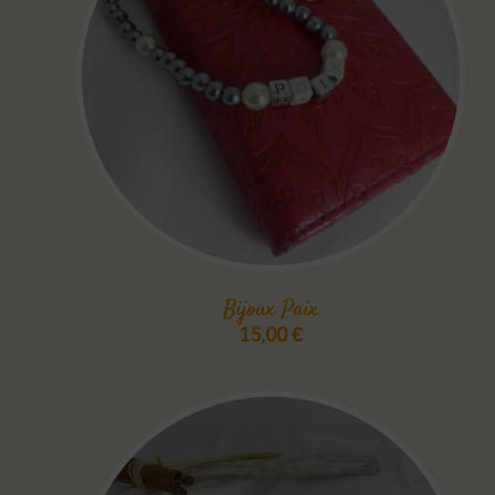
Bijoux Paix
15,00
€