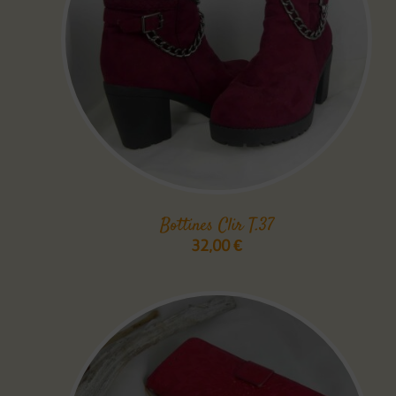
Bottines Clir T.37
32,00
€