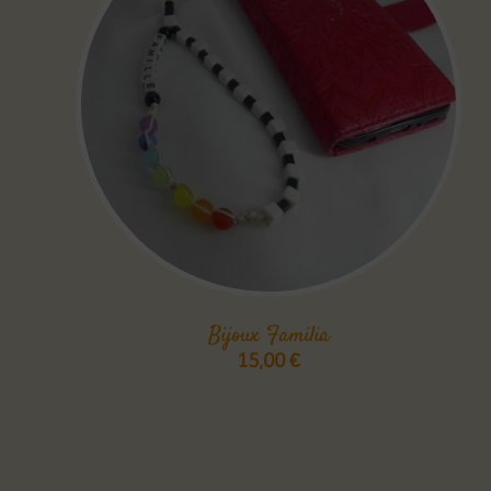
Bijoux Familia
15,00
€