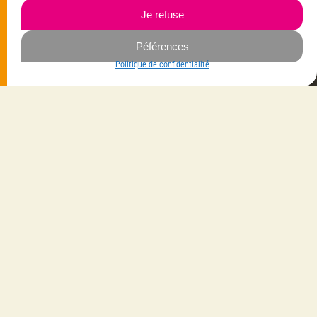
06.23.87.03.35
Je refuse
Péférences
Navigation
Savoir-faire
Mes créations
Politique de confidentialité
La créatrice
Vêtements
Les gammes
Bijoux
Les matières
Maroquinerie
Contactez-moi
Accessoires
Livraison avec
Suivez-moi
Sur Facebook
Sur Instagram