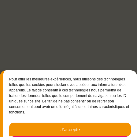
Pour offrir les meilleures expériences, nous utilisons des technologies
telles que les cookies pour stocker et/ou accéder aux informations des
appareils. Le fait de consentir à ces technologies nous permettra de
traiter des données telles que le comportement de navigation ou les ID
uniques sur ce site. Le fait de ne pas consentir ou de retirer son
consentement peut avoir un effet négatif sur certaines caractéristiques et
fonctions.
15 rue Christophe Colomb
J’accepte
33700 Mérignac