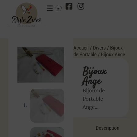
Accueil
/
Divers
/
Bijoux
de Portable
/ Bijoux Ange
Bijoux
Ange
Bijoux de
Portable
Ange…
Description