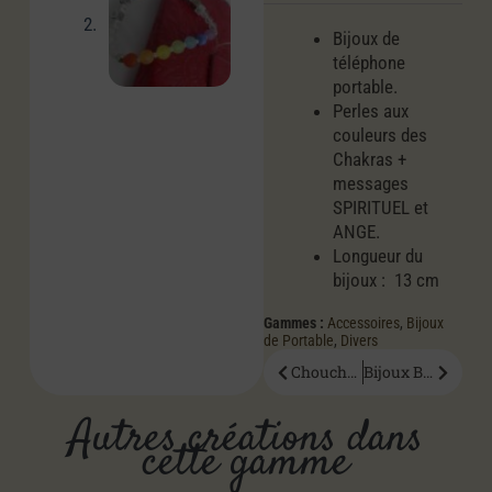
Bijoux de
téléphone
portable.
Perles aux
couleurs des
Chakras +
messages
SPIRITUEL et
ANGE.
Longueur du
bijoux : 13 cm
Gammes :
Accessoires
,
Bijoux
de Portable
,
Divers
Chouchou Taxusili
Bijoux Bamby
Autres créations dans
cette gamme