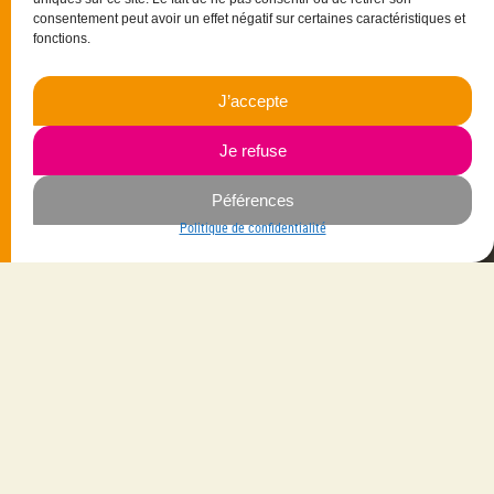
consentement peut avoir un effet négatif sur certaines caractéristiques et
fonctions.
J’accepte
15 rue Christophe Colomb
33700 Mérignac
Je refuse
06.23.87.03.35
Péférences
Politique de confidentialité
Navigation
Savoir-faire
Mes créations
La créatrice
Vêtements
Les gammes
Bijoux
Les matières
Maroquinerie
Contactez-moi
Accessoires
Livraison avec