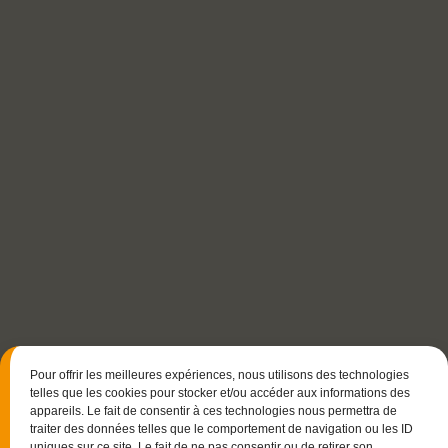
Pour offrir les meilleures expériences, nous utilisons des technologies
telles que les cookies pour stocker et/ou accéder aux informations des
appareils. Le fait de consentir à ces technologies nous permettra de
traiter des données telles que le comportement de navigation ou les ID
uniques sur ce site. Le fait de ne pas consentir ou de retirer son