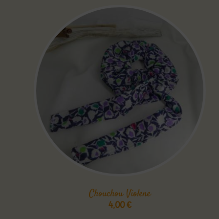
Chouchou Violene
4,00
€