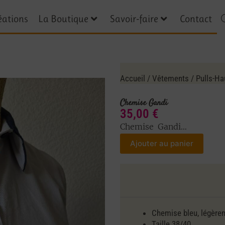
éations
La Boutique
Savoir-faire
Contact
Accueil
/
Vêtements
/
Pulls-Ha
Chemise Gandi
35,00
€
Chemise Gandi…
Ajouter au panier
Chemise bleu, légèrem
Taille 38/40