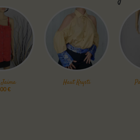
 Jaima
Haut Krysti
Pa
,00
€