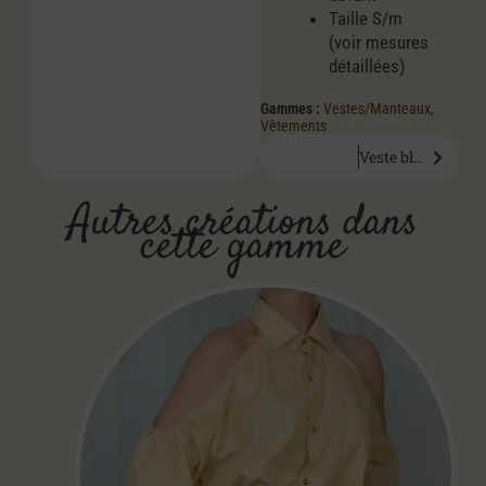
Taille S/m
(voir mesures
détaillées)
Gammes :
Vestes/Manteaux
,
Vêtements
Veste blazer Claudia
Autres créations dans
cette gamme