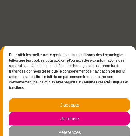
Pour offrir les meilleures expériences, nous utilisons des technologies
telles que les cookies pour stocker et/ou accéder aux informations des
appareils. Le fait de consentir à ces technologies nous permettra de
traiter des données telles que le comportement de navigation ou les ID
uniques sur ce site. Le fait de ne pas consentir ou de retirer son
consentement peut avoir un effet négatif sur certaines caractéristiques et
fonctions.
15 rue Christophe Colomb
J’accepte
33700 Mérignac
06.23.87.03.35
Je refuse
Péférences
Navigation