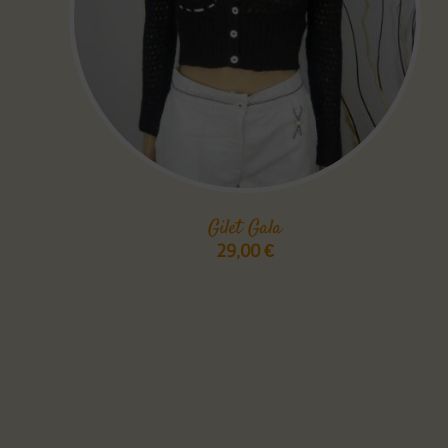
Gilet Gala
29,00
€