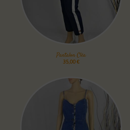
Pantalon Cléa
35,00
€