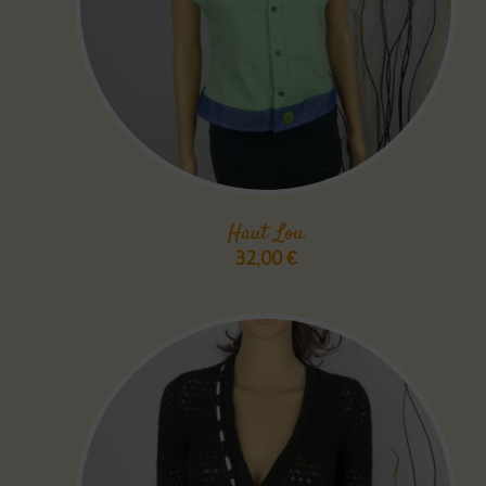
Haut Lou
32,00
€