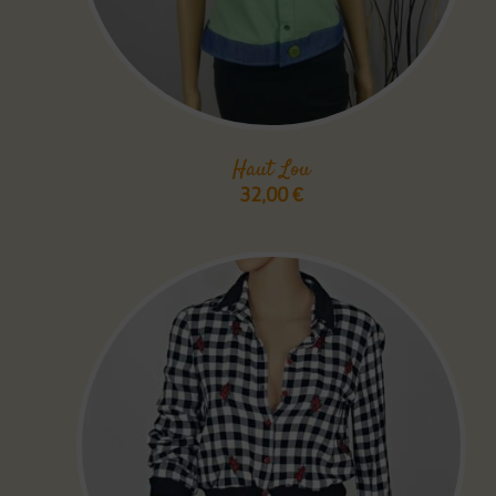
Haut Lou
32,00
€