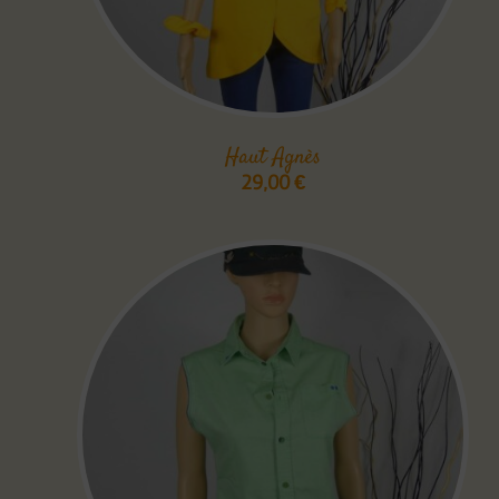
Haut Agnès
29,00
€