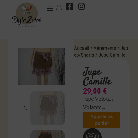
Accueil
/
Vêtements
/
Jup
es/Shorts
/ Jupe Camille
Jupe
Camille
29,00
€
Jupe Velours
Volants
…
Ajouter au
panier