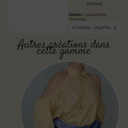
mesure).
Gammes :
Jupes/Shorts
,
Vêtements
Combinaison Jessy
Jupe Fissa
Autres créations dans
cette gamme