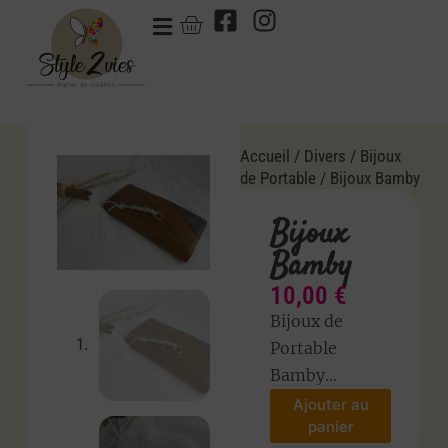
Accueil
/
Divers
/
Bijoux
de Portable
/ Bijoux Bamby
Bijoux
Bamby
10,00
€
Bijoux de
Portable
Bamby…
Ajouter au
panier