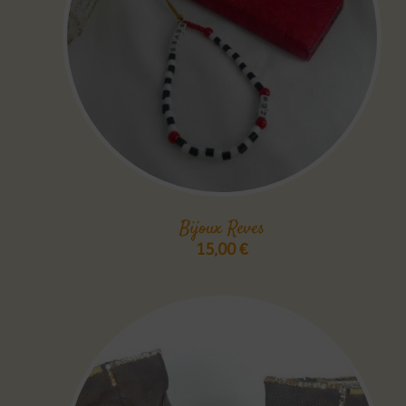
Bijoux Reves
15,00
€