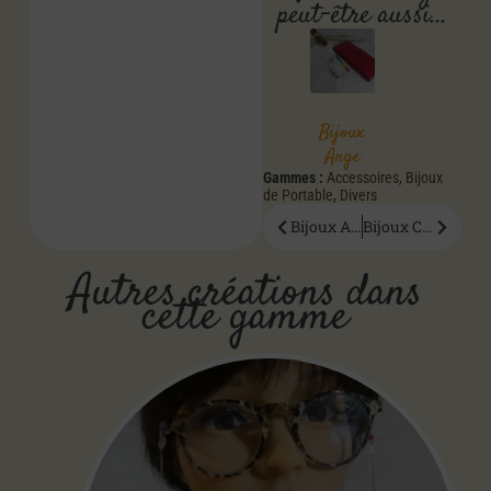
peut-être aussi…
Bijoux
Ange
Gammes :
Accessoires
,
Bijoux
de Portable
,
Divers
Bijoux Ange
Bijoux Ceritane
Autres créations dans
cette gamme