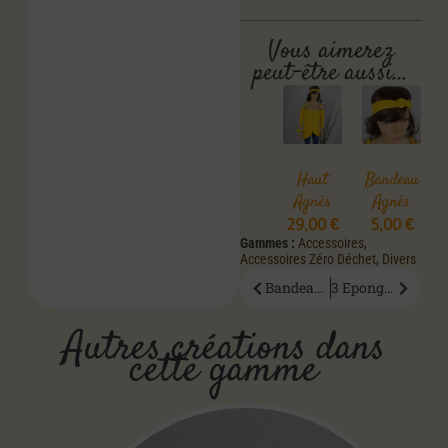
Vous aimerez
peut-être aussi…
Haut
Bandeau
Agnès
Agnès
29,00
€
5,00
€
Gammes :
Accessoires
,
Accessoires Zéro Déchet
,
Divers
Bandeau Agnès
3 Eponges Démaquillantes Orme
Autres créations dans
cette gamme