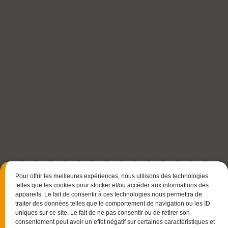
Pour offrir les meilleures expériences, nous utilisons des technologies
telles que les cookies pour stocker et/ou accéder aux informations des
appareils. Le fait de consentir à ces technologies nous permettra de
traiter des données telles que le comportement de navigation ou les ID
uniques sur ce site. Le fait de ne pas consentir ou de retirer son
consentement peut avoir un effet négatif sur certaines caractéristiques et