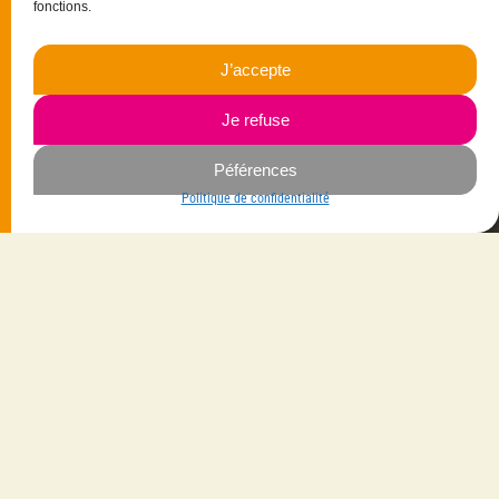
fonctions.
15 rue Christophe Colomb
33700 Mérignac
J’accepte
06.23.87.03.35
Je refuse
Navigation
Péférences
Savoir-faire
Mes créations
Politique de confidentialité
La créatrice
Vêtements
Les gammes
Bijoux
Les matières
Maroquinerie
Contactez-moi
Accessoires
Livraison avec
Suivez-moi
Sur Facebook