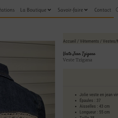
éations
La Boutique
Savoir-faire
Contact
Accueil
/
Vêtements
/
Vestes/
Veste Jean Tzigana
Veste Tzigana
Jolie veste en jean v
Épaules : 37
Aisselles : 43 cm
Longueur : 55 cm
Taille 38