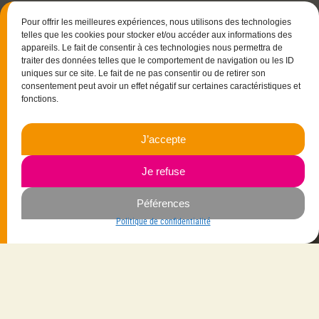
Pour offrir les meilleures expériences, nous utilisons des technologies
telles que les cookies pour stocker et/ou accéder aux informations des
appareils. Le fait de consentir à ces technologies nous permettra de
traiter des données telles que le comportement de navigation ou les ID
uniques sur ce site. Le fait de ne pas consentir ou de retirer son
consentement peut avoir un effet négatif sur certaines caractéristiques et
fonctions.
J’accepte
15 rue Christophe Colomb
33700 Mérignac
Je refuse
06.23.87.03.35
Péférences
Navigation
Politique de confidentialité
Savoir-faire
Mes créations
La créatrice
Vêtements
Les gammes
Bijoux
Les matières
Maroquinerie
Contactez-moi
Accessoires