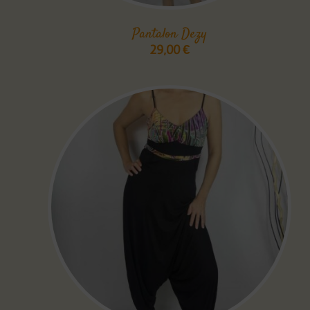
Pantalon Dezy
29,00
€