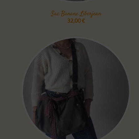
Sac Banane Liberjean
32,00
€