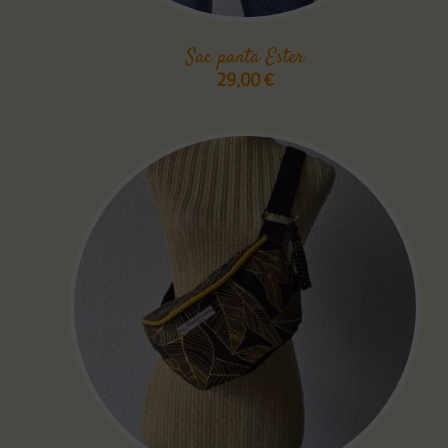
Sac panta Ester
29,00
€