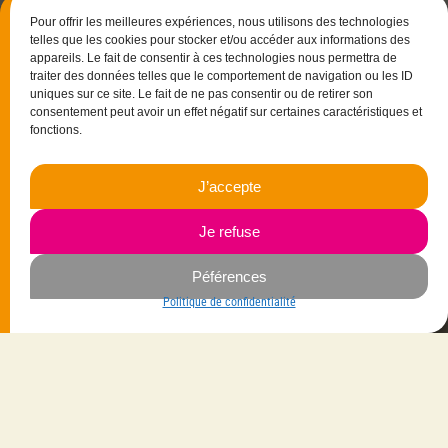
Pour offrir les meilleures expériences, nous utilisons des technologies
telles que les cookies pour stocker et/ou accéder aux informations des
appareils. Le fait de consentir à ces technologies nous permettra de
traiter des données telles que le comportement de navigation ou les ID
uniques sur ce site. Le fait de ne pas consentir ou de retirer son
consentement peut avoir un effet négatif sur certaines caractéristiques et
fonctions.
J’accepte
15 rue Christophe Colomb
33700 Mérignac
Je refuse
06.23.87.03.35
Péférences
Navigation
Politique de confidentialité
Savoir-faire
Mes créations
La créatrice
Vêtements
Les gammes
Bijoux
Les matières
Maroquinerie
Contactez-moi
Accessoires