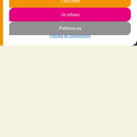
J’accepte
33700 Mérignac
06.23.87.03.35
Je refuse
Navigation
Péférences
Savoir-faire
Mes créations
Politique de confidentialité
La créatrice
Vêtements
Les gammes
Bijoux
Les matières
Maroquinerie
Contactez-moi
Accessoires
Livraison avec
Suivez-moi
Sur Facebook
Sur Instagram