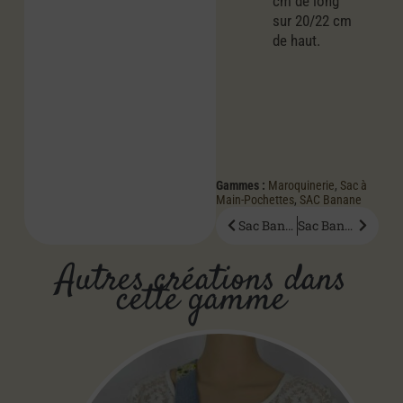
cm de long
sur 20/22 cm
de haut.
Gammes :
Maroquinerie
,
Sac à
Main-Pochettes
,
SAC Banane
Sac Banane Sakura
Sac Banane Savajean
Autres créations dans
cette gamme