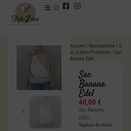
Accueil
/
Maroquinerie
/
S
ac à Main-Pochettes
/ Sac
Banane Edel
Sac
Banane
Edel
40,00
€
Sac Banane
Edel…
Rupture de stock