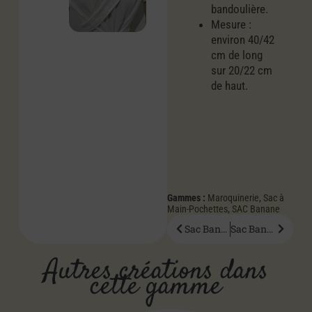
bandoulière.
Mesure :
environ 40/42
cm de long
sur 20/22 cm
de haut.
Gammes :
Maroquinerie
,
Sac à
Main-Pochettes
,
SAC Banane
Sac Banane CalablanBB
Sac Banane Peace
Autres créations dans
cette gamme