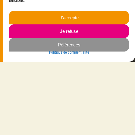
fonctions.
15 rue Christophe Colomb
33700 Mérignac
J’accepte
06.23.87.03.35
Je refuse
Navigation
Péférences
Savoir-faire
Mes créations
Politique de confidentialité
La créatrice
Vêtements
Les gammes
Bijoux
Les matières
Maroquinerie
Contactez-moi
Accessoires
Livraison avec
Suivez-moi
Sur Facebook