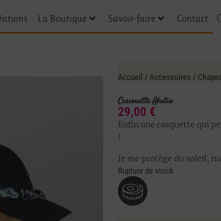
éations
La Boutique
Savoir-faire
Contact
Accueil
/
Accessoires
/
Chapea
Cascouette Abutia
29,00
€
Enfin une casquette qui p
!
Je me protège du soleil, ma
Rupture de stock