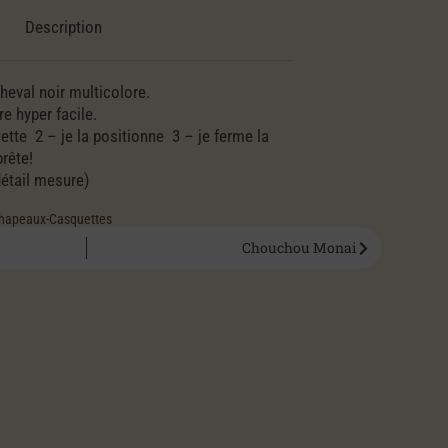
Description
eval noir multicolore.
e hyper facile.
ette 2 – je la positionne 3 – je ferme la
rête!
détail mesure)
hapeaux-Casquettes
Chouchou Monai