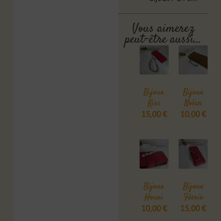
Vous aimerez
peut-être aussi…
Bijoux
Bijoux
Kiss
Nolan
15,00
€
10,00
€
Bijoux
Bijoux
Houxi
Féerie
10,00
€
15,00
€