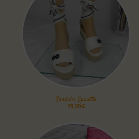
Sandales Epinette
29,00
€