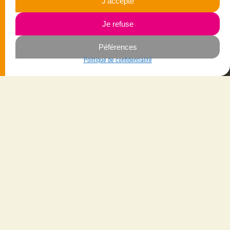
J’accepte
Navigation
Je refuse
Savoir-faire
Mes créations
Péférences
La créatrice
Vêtements
Politique de confidentialité
Les gammes
Bijoux
Les matières
Maroquinerie
Contactez-moi
Accessoires
Livraison avec
Suivez-moi
Sur Facebook
Sur Instagram
Newsletter