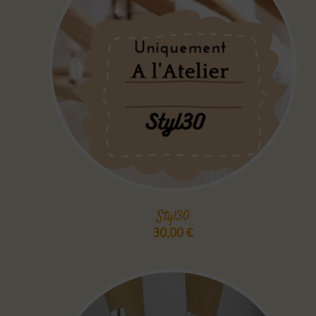
Styl30
30,00
€