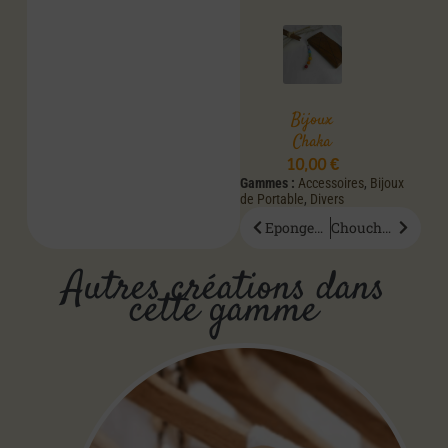
Bijoux
Chaka
10,00
€
Gammes :
Accessoires
,
Bijoux
de Portable
,
Divers
Eponges Démaquillantes Dody
Chouchou Violene
Autres créations dans
cette gamme