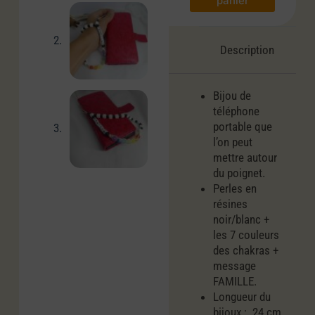
panier
Description
Bijou de
téléphone
portable que
l’on peut
mettre autour
du poignet.
Perles en
résines
noir/blanc +
les 7 couleurs
des chakras +
message
FAMILLE.
Longueur du
bijoux : 24 cm