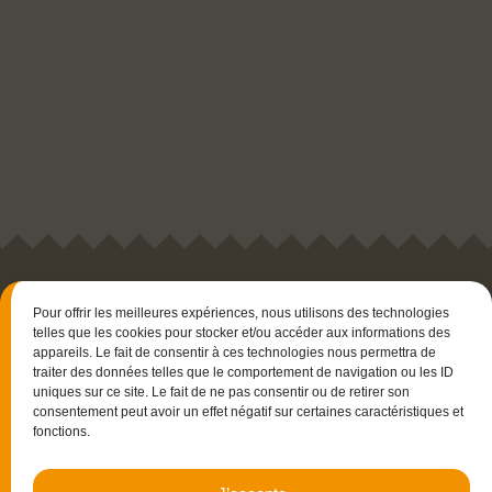
Pour offrir les meilleures expériences, nous utilisons des technologies
telles que les cookies pour stocker et/ou accéder aux informations des
appareils. Le fait de consentir à ces technologies nous permettra de
traiter des données telles que le comportement de navigation ou les ID
uniques sur ce site. Le fait de ne pas consentir ou de retirer son
consentement peut avoir un effet négatif sur certaines caractéristiques et
15 rue Christophe Colomb
fonctions.
33700 Mérignac
06.23.87.03.35