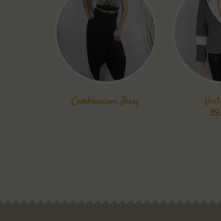
Combinaison Jessy
Vest
39