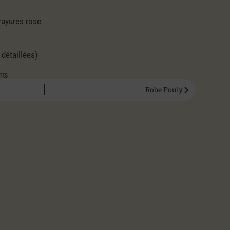
 rayures rose
 détaillées)
nts
Robe Pouly