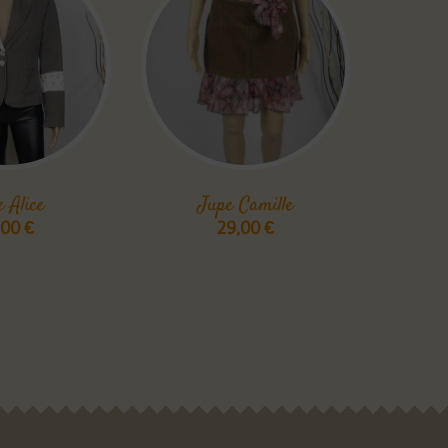
e Alice
Jupe Camille
,00
€
29,00
€