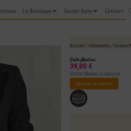
éations
La Boutique
Savoir-faire
Contact
Accueil
/
Vêtements
/
Vestes/
Veste Marline
39,00
€
Veste blazer à rayures
Ajouter au panier