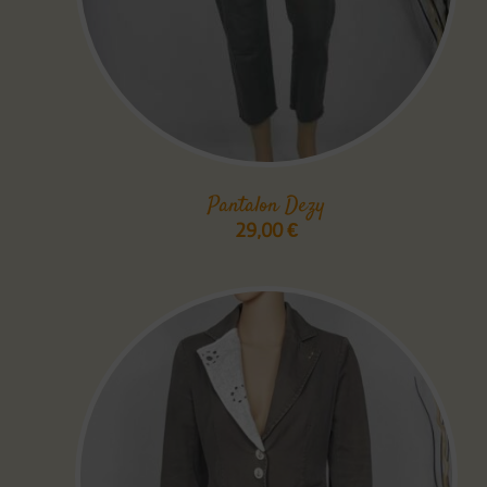
Pantalon Dezy
29,00
€