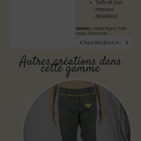
Taille M (voir
mesures
détaillées)
Gammes :
Hauts légers
,
Pulls-
Hauts
,
Vêtements
Haut Rita
Haut Ambre
Autres créations dans
cette gamme