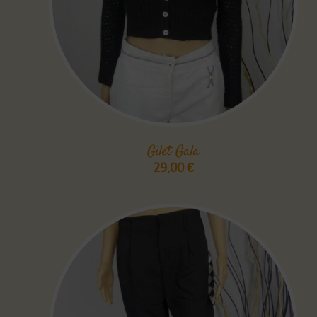
Gilet Gala
29,00
€