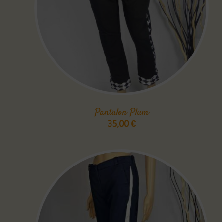
Pantalon Plum
35,00
€