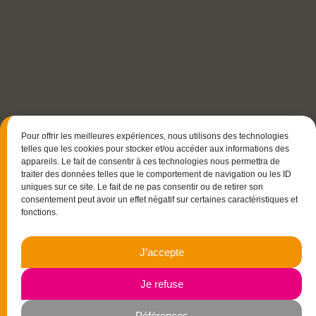
Pour offrir les meilleures expériences, nous utilisons des technologies
telles que les cookies pour stocker et/ou accéder aux informations des
appareils. Le fait de consentir à ces technologies nous permettra de
traiter des données telles que le comportement de navigation ou les ID
uniques sur ce site. Le fait de ne pas consentir ou de retirer son
consentement peut avoir un effet négatif sur certaines caractéristiques et
fonctions.
15 rue Christophe Colomb
J’accepte
33700 Mérignac
06.23.87.03.35
Je refuse
Péférences