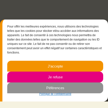
Pour offrir les meilleures expériences, nous utilisons des technologies
telles que les cookies pour stocker et/ou accéder aux informations des
appareils. Le fait de consentir à ces technologies nous permettra de
traiter des données telles que le comportement de navigation ou les ID
uniques sur ce site. Le fait de ne pas consentir ou de retirer son
consentement peut avoir un effet négatif sur certaines caractéristiques et
fonctions.
J’accepte
15 rue Christophe Colomb
33700 Mérignac
06.23.87.03.35
Je refuse
Péférences
Navigation
Politique de confidentialité
Savoir-faire
Mes créations
La créatrice
Vêtements