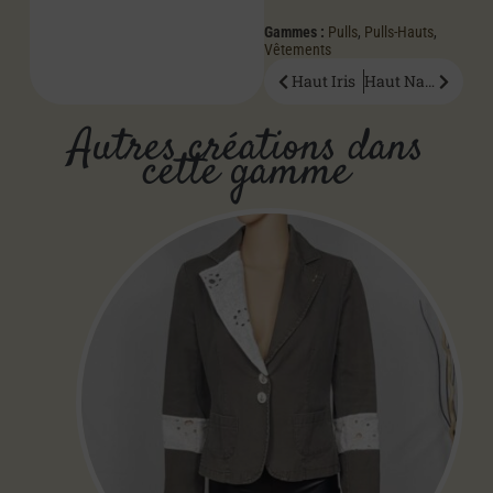
Gammes :
Pulls
,
Pulls-Hauts
,
Vêtements
Haut Iris
Haut Nano
Autres créations dans
cette gamme