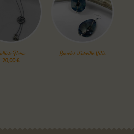
ollier Flora
Boucles d’oreille Vitis
20,00
€