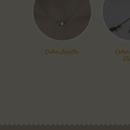
Collier Jacinthe
Collie
25