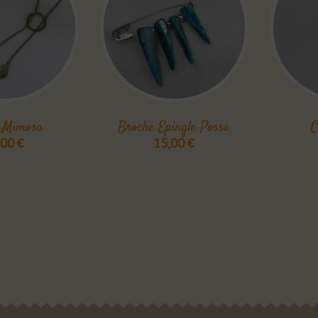
r Mimosa
Broche Epingle Possa
C
,00
€
15,00
€