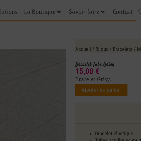
éations
La Boutique
Savoir-faire
Contact
Accueil
/
Bijoux
/
Bracelets
/
M
Bracelet Tube Grisy
15,00
€
Bracelet Grisy…
Ajouter au panier
Bracelet élastique.
Tubes acryliques mult