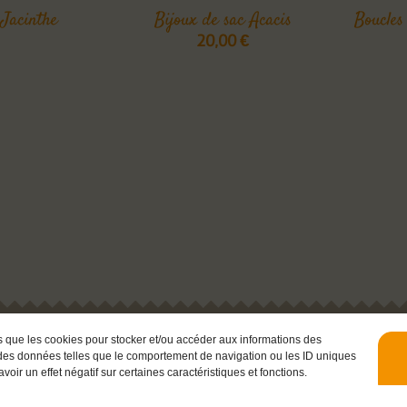
 Jacinthe
Bijoux de sac Acacis
Boucles
20,00
€
es que les cookies pour stocker et/ou accéder aux informations des
er des données telles que le comportement de navigation ou les ID uniques
Livraison avec
voir un effet négatif sur certaines caractéristiques et fonctions.
Mes créations