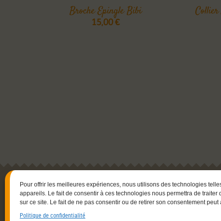
Broche Epingle Bibi
Collier
15,00
€
Pour offrir les meilleures expériences, nous utilisons des technologies tell
appareils. Le fait de consentir à ces technologies nous permettra de trait
Navigation
sur ce site. Le fait de ne pas consentir ou de retirer son consentement peut a
Savoir-faire
Politique de confidentialité