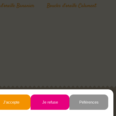
 d’oreille Bananier
Boucles d’oreille Calament
Newsletter
J’accepte
Je refuse
Péférences