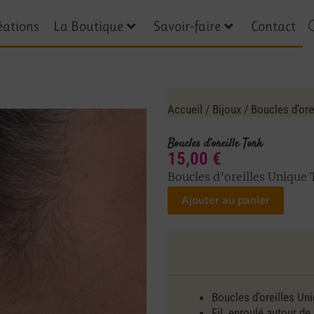
éations
La Boutique
Savoir-faire
Contact
Accueil
/
Bijoux
/
Boucles d'ore
Boucles d’oreille Tork
15,00
€
Boucles d’oreilles Unique
Ajouter au panier
Boucles d’oreilles Uni
Fil enroulé autour de l